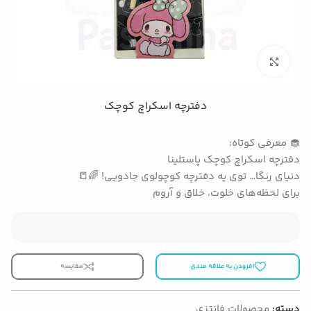
بزرگنمایی تصویر
دفترچه اسکراچ کوچک
🧁 معرفی کوتاه:
دفترچه اسکراچ کوچک پاستلینا
دنیای رنگا… توی یه دفترچه کوچولوی جادویی! 🌈📒
برای لحظه‌های خلوت، خلاق و آروم
افزودن به علاقه مندی
مقایسه
دسته:
محصولات فانتزی