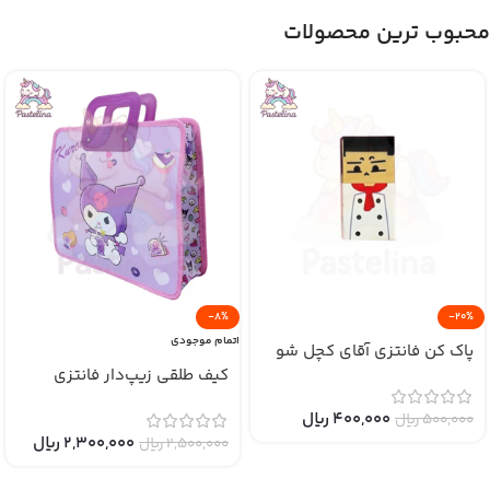
محبوب ترین محصولات
-8%
-20%
اتمام موجودی
پاک کن فانتزی آقای کچل شو
کیف طلقی زیپ‌دار فانتزی
400,000
﷼
500,000
﷼
2,300,000
﷼
2,500,000
﷼