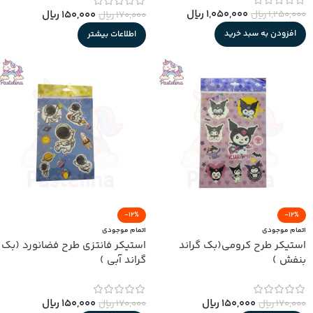
1,050,000
﷼
1,250,000
﷼
150,000
﷼
170,000
﷼
افزودن به سبد خرید
اطلاعات بیشتر
-12%
-12%
اتمام موجودی
اتمام موجودی
استیکر طرح کرومی(بک گراند
استیکر فانتزی طرح فضانورد (بک
بنفش )
گراند آبی )
150,000
﷼
150,000
﷼
170,000
﷼
170,000
﷼