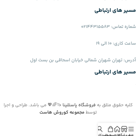
مسیر های ارتباطی
شماره تماس: 02144315583
ساعت کاری: 10 الی 19
آدرس: تهران شهران شمالی خیابان اسحاقی بن بست اول
مسیر های ارتباطی
کلیه حقوق متلق به
فروشگاه پاستلینا
🦄🌈💖 می باشد. طراحی و اجرا
توسط
مجموعه کوروش هاست
منو
فروشگاه
خانه
سبد خرید
حساب کاربری من