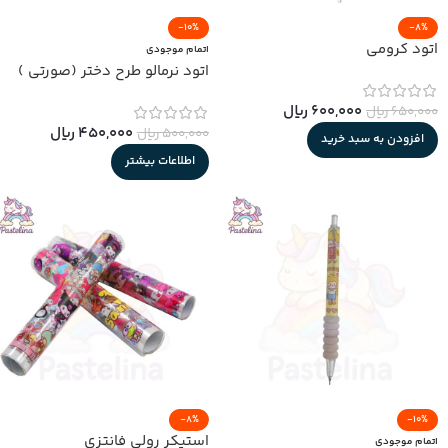
-10%
-8%
اتود کرومی
اتمام موجودی
اتود نرمالو طرح دختر (صورتی )
600,000
﷼
650,000
﷼
450,000
﷼
500,000
﷼
افزودن به سبد خرید
اطلاعات بیشتر
-8%
-10%
استیکر رولی فانتزی
اتمام موجودی