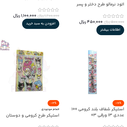
اتود نرمالو طرح دختر و پسر
1,100,000
﷼
1,200,000
﷼
450,000
﷼
500,000
﷼
افزودن به سبد خرید
اطلاعات بیشتر
-12%
-16%
استیکر شفاف بلند کرومی 100
اتمام موجودی
عددی 13 ورقی 03
استیکر طرح کرومی و دوستان