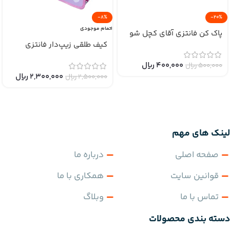
-8%
-20%
اتمام موجودی
پاک کن فانتزی آقای کچل شو
کیف طلقی زیپ‌دار فانتزی
400,000
﷼
500,000
﷼
2,300,000
﷼
2,500,000
﷼
لینک های مهم
صفحه اصلی
درباره ما
قوانین سایت
همکاری با ما
تماس با ما
وبلاگ
دسته بندی محصولات