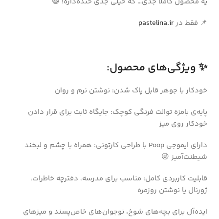
یه محصول کاملاً جدی… که خیلی جدی خنده‌داره! 😆
📌 فقط در
pastelina.ir
✨ ویژگی‌های محصول:
خودکار با جوهر قابل پاک شدن: نوشتن نرم و روان
پایه‌ی بامزه توالت فرنگی کوچک: جایگاه ثابت برای قرار دادن
خودکار روی میز
دارای ایموجی Poop با طراحی کارتونی: همراه با چشم و لبخند
شیطنت‌آمیز 😜
قابلیت کاربردی کامل: مناسب برای مدرسه، دفترچه خاطرات،
ژورنال یا نوشتن روزمره
ایده‌آل برای بچه‌های شوخ، نوجوان‌های خاص‌پسند و میزهای