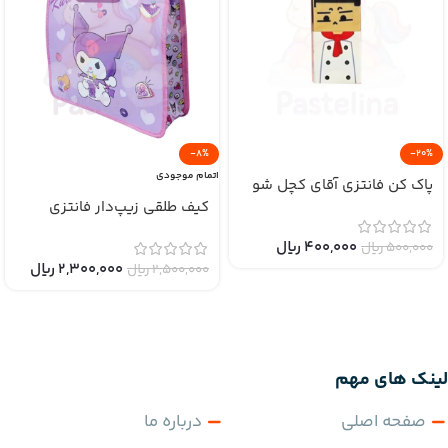
-8%
-20%
اتمام موجودی
پاک کن فانتزی آقای کچل شو
کیف طلقی زیپ‌دار فانتزی
400,000
﷼
500,000
﷼
2,300,000
﷼
2,500,000
﷼
لینک های مهم
صفحه اصلی
درباره ما