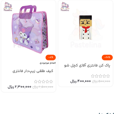
-8%
-20%
اتمام موجودی
پاک کن فانتزی آقای کچل شو
کیف طلقی زیپ‌دار فانتزی
400,000
﷼
500,000
﷼
2,300,000
﷼
2,500,000
﷼