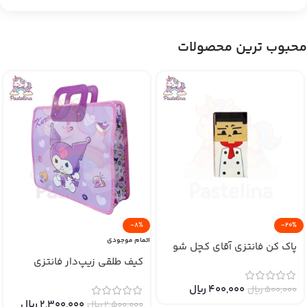
محبوب ترین محصولات
-8%
-20%
اتمام موجودی
پاک کن فانتزی آقای کچل شو
کیف طلقی زیپ‌دار فانتزی
400,000
﷼
500,000
﷼
2,300,000
﷼
2,500,000
﷼