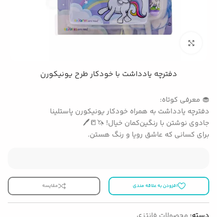
بزرگنمایی تصویر
دفترچه یادداشت با خودکار طرح یونیکورن
🧁 معرفی کوتاه:
دفترچه یادداشت به همراه خودکار یونیکورن پاستلینا
جادوی نوشتن با رنگین‌کمان خیال! 🦄📒🖊️
برای کسانی که عاشق رویا و رنگ هستن.
افزودن به علاقه مندی
مقایسه
دسته:
محصولات فانتزی