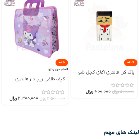
-8%
-20%
اتمام موجودی
پاک کن فانتزی آقای کچل شو
کیف طلقی زیپ‌دار فانتزی
400,000
﷼
500,000
﷼
2,300,000
﷼
2,500,000
﷼
لینک های مهم