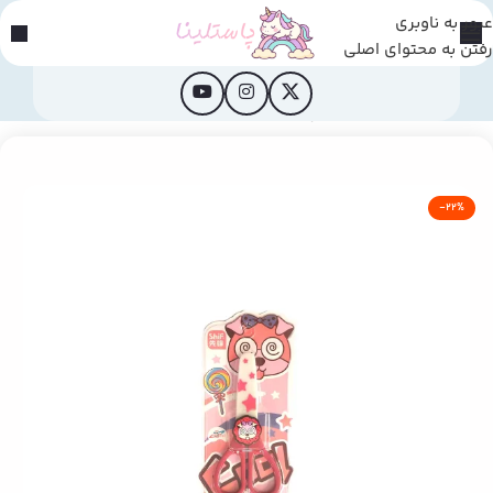
عبور به ناوبری
رفتن به محتوای اصلی
خانه
/
لوازم و التحریر
/
قیچی
-22%