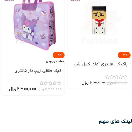
-8%
-20%
اتمام موجودی
پاک کن فانتزی آقای کچل شو
کیف طلقی زیپ‌دار فانتزی
400,000
﷼
500,000
﷼
2,300,000
﷼
2,500,000
﷼
لینک های مهم