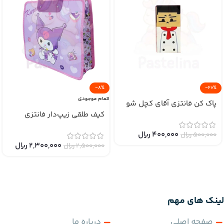
-8%
-20%
اتمام موجودی
پاک کن فانتزی آقای کچل شو
کیف طلقی زیپ‌دار فانتزی
400,000
﷼
500,000
﷼
2,300,000
﷼
2,500,000
﷼
لینک های مهم
صفحه اصلی
درباره ما