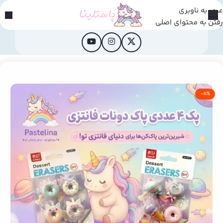
عبور به ناوبری
رفتن به محتوای اصلی
خانه
/
لوازم و التحریر
/
پاک کن
-11%