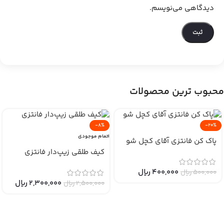
دیدگاهی می‌نویسم.
محبوب ترین محصولات
-8%
-20%
اتمام موجودی
پاک کن فانتزی آقای کچل شو
کیف طلقی زیپ‌دار فانتزی
400,000
﷼
500,000
﷼
2,300,000
﷼
2,500,000
﷼