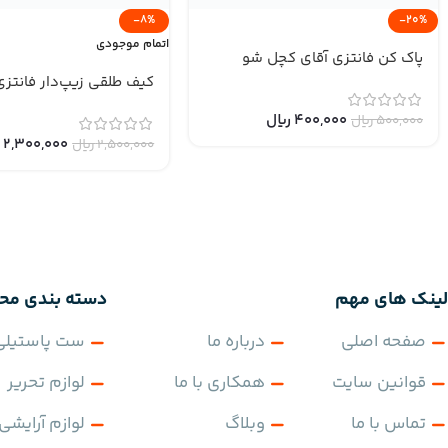
-8%
-20%
اتمام موجودی
پاک کن فانتزی آقای کچل شو
کیف طلقی زیپ‌دار فانتزی
400,000
﷼
500,000
﷼
2,300,000
﷼
2,500,000
﷼
لینک های مهم
دسته بندی مح
صفحه اصلی
درباره ما
ست پاستیلی
قوانین سایت
همکاری با ما
لوازم تحریر
تماس با ما
وبلاگ
لوازم آرایشی