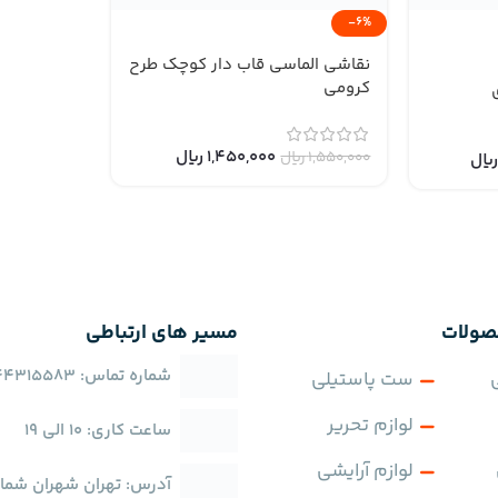
-6%
نقاشی الماسی قاب دار کوچک طرح
کرومی
1,450,000
﷼
1,550,000
﷼
صولات
مسیر های ارتباطی
شماره تماس: 02144315583
ست پاستیلی
لوازم تحریر
ساعت کاری: 10 الی 19
لوازم آرایشی
آدرس: تهران شهران شمال