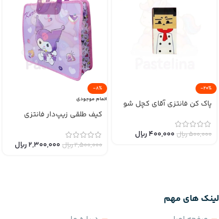
-8%
-20%
اتمام موجودی
پاک کن فانتزی آقای کچل شو
کیف طلقی زیپ‌دار فانتزی
400,000
﷼
500,000
﷼
2,300,000
﷼
2,500,000
﷼
لینک های مهم