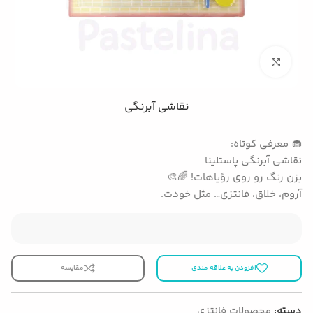
بزرگنمایی تصویر
نقاشی آبرنگی
🧁 معرفی کوتاه:
نقاشی آبرنگی پاستلینا
بزن رنگ رو روی رؤیا‌هات! 🌈🎨
آروم، خلاق، فانتزی… مثل خودت.
افزودن به علاقه مندی
مقایسه
دسته:
محصولات فانتزی