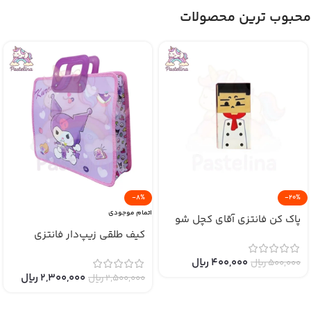
محبوب ترین محصولات
-8%
-20%
اتمام موجودی
پاک کن فانتزی آقای کچل شو
کیف طلقی زیپ‌دار فانتزی
400,000
﷼
500,000
﷼
2,300,000
﷼
2,500,000
﷼